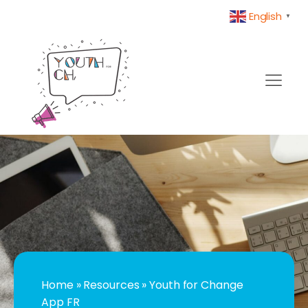
English
▼
Home
»
Resources
»
Youth for Change
App FR