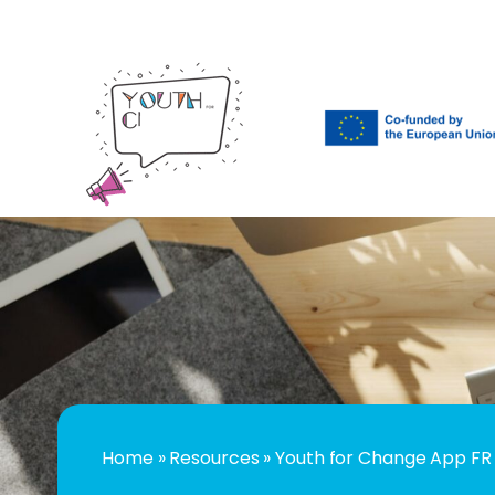
Home
»
Resources
»
Youth for Change App FR