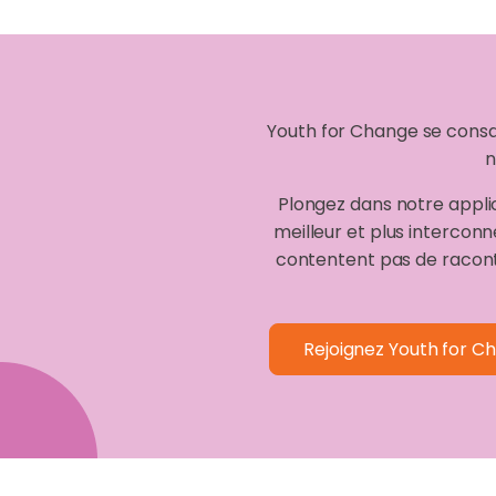
Youth for Change se consa
n
Plongez dans notre applic
meilleur et plus intercon
contentent pas de racont
Rejoignez Youth for C