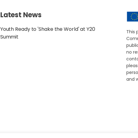
Latest News
Youth Ready to 'Shake the World' at Y20
This 
Summit
Commi
publ
no re
conta
pleas
perso
and w