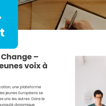
r
t
r Change –
eunes voix à
cation, une plateforme
les jeunes Européens se
es uns les autres. Dans le
munauté dynamique