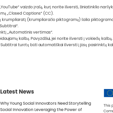
ouTube“ vaizdo įrašą, kurį norite išversti, žiniatinklio naršykl
ramą „Closed Captions“ (CC).
ų krumpliaratį (krumpliaračio piktogramą) šalia piktogram
Subtitrai“.
inktį „Automatinis vertimas“.
daujamą kalbą. Pavyzdžiui, jei norite išversti į vokiečių kalbą,
 Subtitrai turėtų būti automatiškai išversti į jūsų pasirinktą ka
Latest News
Why Young Social Innovators Need Storytelling
This 
Social Innovation Leveraging the Power of
Commi