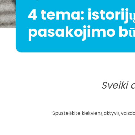
4 tema: istorij
pasakojimo b
Sveiki 
Spustelėkite kiekvieną aktyvią vaizdo 