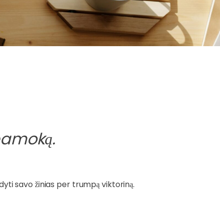
 pamoką.
ndyti savo žinias per trumpą viktoriną.