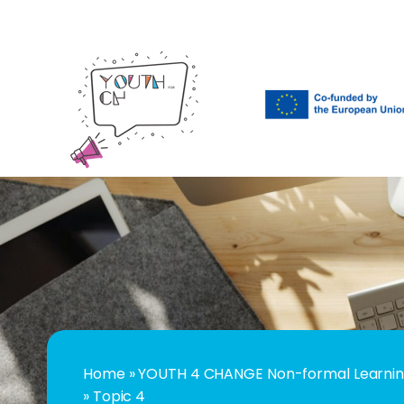
Home
»
YOUTH 4 CHANGE Non-formal Learning
»
Topic 4