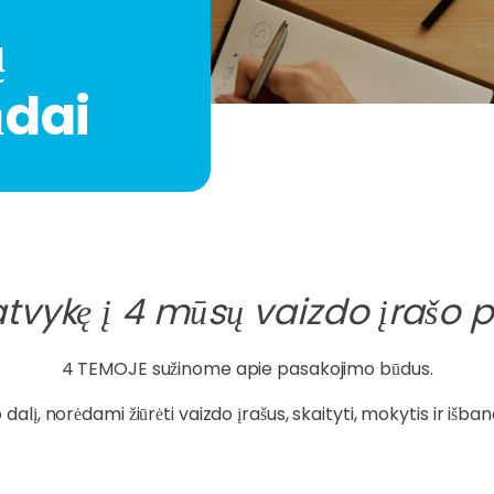
ų
ūdai
atvykę į 4 mūsų vaizdo įrašo
4 TEMOJE sužinome apie pasakojimo būdus.
dalį, norėdami žiūrėti vaizdo įrašus, skaityti, mokytis ir išba