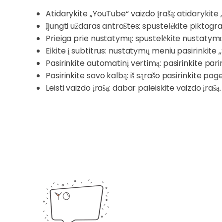
Atidarykite „YouTube“ vaizdo įrašą: atidarykite „Y
Įjungti uždaras antraštes: spustelėkite piktog
Prieiga prie nustatymų: spustelėkite nustatym
Eikite į subtitrus: nustatymų meniu pasirinkite „
Pasirinkite automatinį vertimą: pasirinkite par
Pasirinkite savo kalbą: iš sąrašo pasirinkite pagei
Leisti vaizdo įrašą: dabar paleiskite vaizdo įrašą.