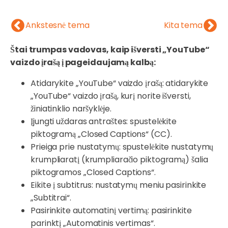
Ankstesnė tema
Kita tema
Štai trumpas vadovas, kaip išversti „YouTube“
vaizdo įrašą į pageidaujamą kalbą:
Atidarykite „YouTube“ vaizdo įrašą: atidarykite
„YouTube“ vaizdo įrašą, kurį norite išversti,
žiniatinklio naršyklėje.
Įjungti uždaras antraštes: spustelėkite
piktogramą „Closed Captions“ (CC).
Prieiga prie nustatymų: spustelėkite nustatymų
krumpliaratį (krumpliaračio piktogramą) šalia
piktogramos „Closed Captions“.
Eikite į subtitrus: nustatymų meniu pasirinkite
„Subtitrai“.
Pasirinkite automatinį vertimą: pasirinkite
parinktį „Automatinis vertimas“.