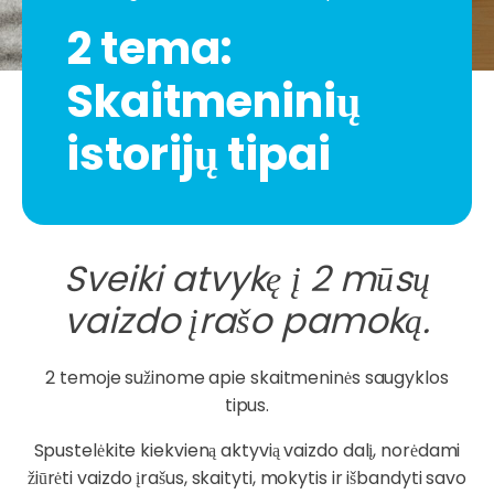
2 tema:
Skaitmeninių
istorijų tipai
Sveiki atvykę į 2 mūsų
vaizdo įrašo pamoką.
2 temoje sužinome apie skaitmeninės saugyklos
tipus.
Spustelėkite kiekvieną aktyvią vaizdo dalį, norėdami
žiūrėti vaizdo įrašus, skaityti, mokytis ir išbandyti savo