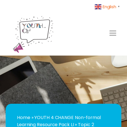
English
▼
Home
»
YOUTH 4 CHANGE Non-formal
Learning Resource Pack LI
»
Topic 2