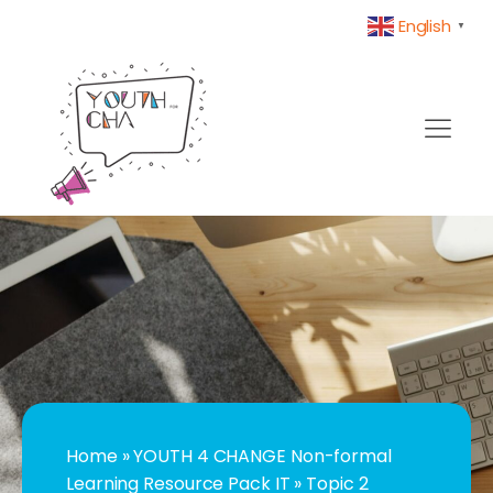
English
▼
Home
»
YOUTH 4 CHANGE Non-formal
Learning Resource Pack IT
»
Topic 2