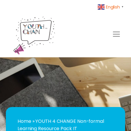
English
▼
Home
»
YOUTH 4 CHANGE Non-formal
Learning Resource Pack IT