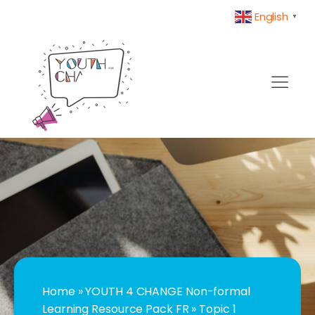
English
▼
Home
»
YOUTH 4 CHANGE Non-formal
Learning Resource Pack FR
»
Topic 1